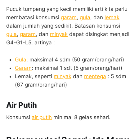
Pucuk tumpeng yang kecil memiliki arti kita perlu
membatasi konsumsi
garam
,
gula
, dan
lemak
dalam jumlah yang sedikit. Batasan konsumsi
gula
,
garam
, dan
minyak
dapat disingkat menjadi
G4-G1-L5, artinya :
Gula
: maksimal 4 sdm (50 gram/orang/hari)
Garam
: maksimal 1 sdt (5 gram/orang/hari)
Lemak, seperti
minyak
dan
mentega
: 5 sdm
(67 gram/orang/hari)
Air Puti
h
Konsumsi
air putih
minimal 8 gelas sehari.