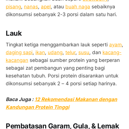
pisang
,
nanas
,
apel
, atau
buah naga
sebaiknya
dikonsumsi sebanyak 2-3 porsi dalam satu hari.
Lauk
Tingkat ketiga menggambarkan lauk seperti
ayam
,
daging sapi
,
ikan
,
udang
,
telur
,
susu
, dan
kacang-
kacangan
sebagai sumber protein yang berperan
sebagai zat pembangun yang penting bagi
kesehatan tubuh. Porsi protein disarankan untuk
dikonsumsi sebanyak 2 – 4 porsi setiap harinya.
Baca Juga :
12 Rekomendasi Makanan dengan
Kandungan Protein Tinggi
Pembatasan Garam, Gula, & Lemak