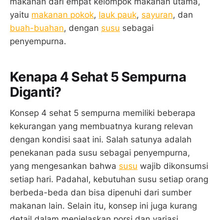
makanan dari empat kelompok makanan utama,
yaitu
makanan pokok
,
lauk pauk
,
sayuran
, dan
buah-buahan
, dengan
susu
sebagai
penyempurna.
Kenapa 4 Sehat 5 Sempurna
Diganti?
Konsep 4 sehat 5 sempurna memiliki beberapa
kekurangan yang membuatnya kurang relevan
dengan kondisi saat ini. Salah satunya adalah
penekanan pada susu sebagai penyempurna,
yang mengesankan bahwa
susu
wajib dikonsumsi
setiap hari. Padahal, kebutuhan susu setiap orang
berbeda-beda dan bisa dipenuhi dari sumber
makanan lain. Selain itu, konsep ini juga kurang
detail dalam menjelaskan porsi dan variasi