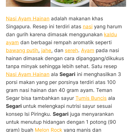
Nasi Ayam Hainan
adalah makanan khas
Singapura. Resep ini terdiri atas
nasi
yang harum
dan gurih karena dimasak menggunakan
kaldu
ayam
dan berbagai rempah aromatik seperti
bawang putih
,
jahe
, dan
sereh
.
Ayam
pada nasi
hainan dimasak dengan cara dipanggang/dikukus
tanpa minyak sehingga lebih sehat. Satu resep
Nasi Ayam Hainan
ala
Segari
ini menghasilkan 3
porsi makan yang per porsinya terdiri atas 100
gram nasi hainan dan 40 gram ayam. Teman
Segar bisa tambahkan sayur
Tumis Buncis
ala
Segari
untuk melengkapi nutrisi sayur sesuai
konsep Isi Piringku.
Segari
juga menyarankan
untuk menutup hidangan dengan 1 potong (90
gram) buah
Melon Rock
yang manis dan