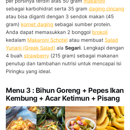
per porsinya terdiri atas 50 gram
makaroni
sebagai karbohidrat serta 35 gram
daging cincang
atau bisa diganti dengan 3 sendok makan (45
gram)
kornet daging
sebagai sumber protein.
Anda dapat memasukkan 2 bonggol
brokoli
kedalam
Makaroni Schotel
atau membuat
Salad
Yunani (Greek Salad)
ala
Segari
. Lengkapi dengan
4 buah
strawberry
(215 gram) sebagai makanan
penutup dan tambahan nutrisi untuk mencapai Isi
Piringku yang ideal.
Menu 3 : Bihun Goreng + Pepes Ikan
Kembung + Acar Ketimun + Pisang