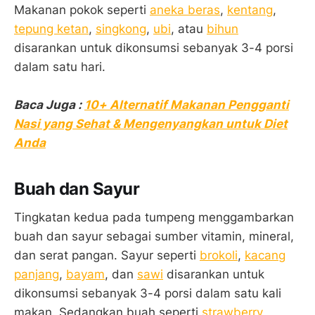
Makanan pokok seperti
aneka beras
,
kentang
,
tepung ketan
,
singkong
,
ubi
, atau
bihun
disarankan untuk dikonsumsi sebanyak 3-4 porsi
dalam satu hari.
Baca Juga :
10+ Alternatif Makanan Pengganti
Nasi yang Sehat & Mengenyangkan untuk Diet
Anda
Buah dan Sayur
Tingkatan kedua pada tumpeng menggambarkan
buah dan sayur sebagai sumber vitamin, mineral,
dan serat pangan. Sayur seperti
brokoli
,
kacang
panjang
,
bayam
, dan
sawi
disarankan untuk
dikonsumsi sebanyak 3-4 porsi dalam satu kali
makan. Sedangkan buah seperti
strawberry
,