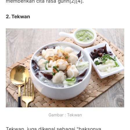
memberikan cita rasa gurih[2][4].
2.
Tekwan
Gambar : Tekwan
Tekwan, juga dikenal sebagai "baksonya