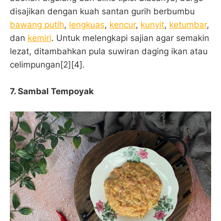
disajikan dengan kuah santan gurih berbumbu
bawang putih
,
lengkuas
,
kencur
,
kunyit
,
ketumbar
,
dan
kemiri
. Untuk melengkapi sajian agar semakin
lezat, ditambahkan pula suwiran daging ikan atau
celimpungan[2][4].
7.
Sambal Tempoyak