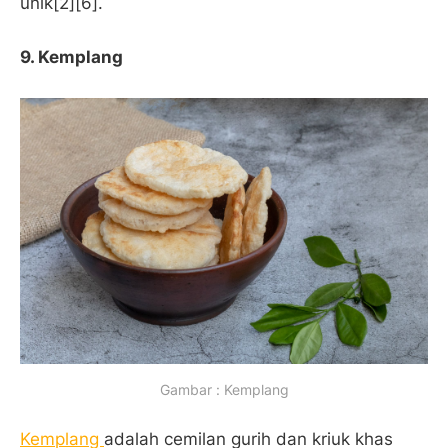
unik[2][6].
9.
Kemplang
Gambar : Kemplang
Kemplang
adalah cemilan gurih dan kriuk khas