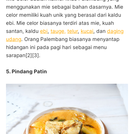
menggunakan mie sebagai bahan dasarnya. Mie
celor memiliki kuah unik yang berasal dari kaldu
ebi. Mie celor biasanya terdiri atas mie, kuah
santan, kaldu
ebi
,
tauge,
telur
,
kucai
, dan
daging
udang
. Orang Palembang biasanya menyantap
hidangan ini pada pagi hari sebagai menu
sarapan[2][3].
5.
Pindang Patin