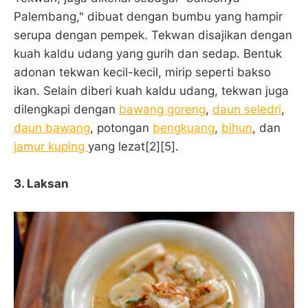
Palembang," dibuat dengan bumbu yang hampir
serupa dengan pempek. Tekwan disajikan dengan
kuah kaldu udang yang gurih dan sedap. Bentuk
adonan tekwan kecil-kecil, mirip seperti bakso
ikan. Selain diberi kuah kaldu udang, tekwan juga
dilengkapi dengan
bawang goreng
,
daun seledri
,
daun bawang
, potongan
bengkuang
,
bihun
, dan
jamur kuping
yang lezat[2][5].
3.
Laksan