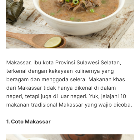
Makassar, ibu kota Provinsi Sulawesi Selatan,
terkenal dengan kekayaan kulinernya yang
beragam dan menggoda selera. Makanan khas
dari Makassar tidak hanya dikenal di dalam
negeri, tetapi juga di luar negeri. Yuk, jelajahi 10
makanan tradisional Makassar yang wajib dicoba.
1. Coto Makassar