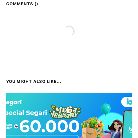
COMMENTS (
)
YOU MIGHT ALSO LIKE...