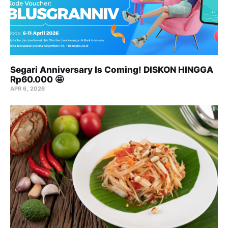
Segari Anniversary Is Coming! DISKON HINGGA
Rp60.000 🤩
APR 6, 2026