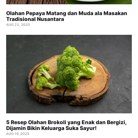
Olahan Pepaya Matang dan Muda ala Masakan
Tradisional Nusantara
AUG 22, 2025
5 Resep Olahan Brokoli yang Enak dan Bergizi,
Dijamin Bikin Keluarga Suka Sayur!
AUG 19, 2025