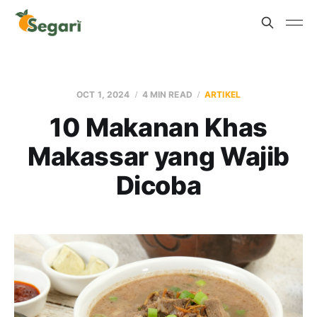
OCT 1, 2024
4 MIN READ
ARTIKEL
10 Makanan Khas
Makassar yang Wajib
Dicoba