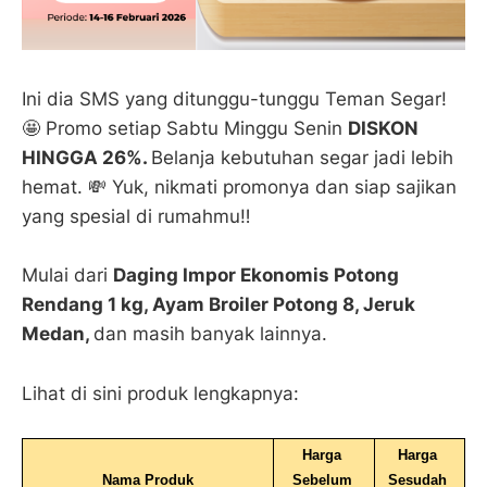
Ini dia SMS yang ditunggu-tunggu Teman Segar!
🤩 Promo setiap Sabtu Minggu Senin
DISKON
HINGGA 26%.
Belanja kebutuhan segar jadi lebih
hemat. 💸 Yuk, nikmati promonya dan siap sajikan
yang spesial di rumahmu‼️
Mulai dari
Daging Impor Ekonomis Potong
Rendang 1 kg, Ayam Broiler Potong 8, Jeruk
Medan,
dan masih banyak lainnya.
Lihat di sini produk lengkapnya:
Harga 
Harga 
Nama Produk
Sebelum 
Sesudah 