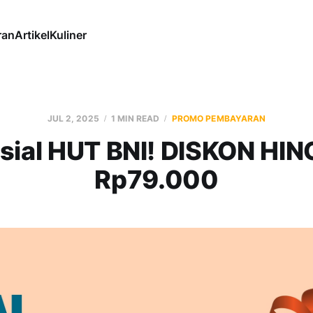
ran
Artikel
Kuliner
JUL 2, 2025
1 MIN READ
PROMO PEMBAYARAN
sial HUT BNI! DISKON HI
Rp79.000