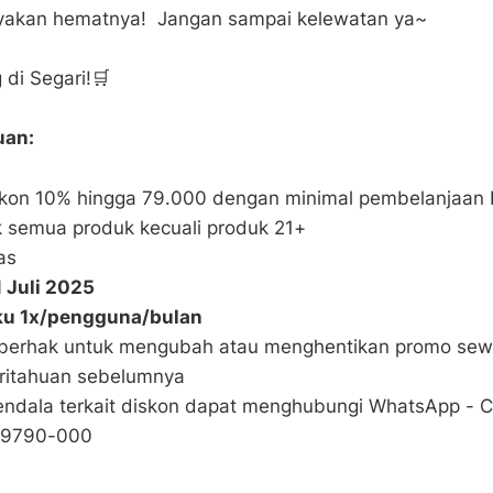
yakan hematnya! Jangan sampai kelewatan ya~
 di Segari!🛒
uan:
skon 10% hingga 79.000 dengan minimal pembelanjaan
k semua produk kecuali produk 21+
as
1 Juli 2025
ku 1x/pengguna/bulan
 berhak untuk mengubah atau menghentikan promo sew
ritahuan sebelumnya
 kendala terkait diskon dapat menghubungi WhatsApp - 
7-9790-000