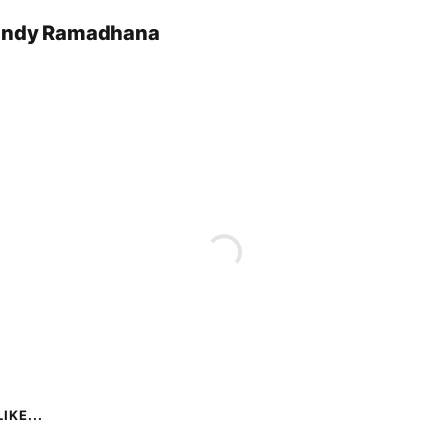
andy Ramadhana
IKE...