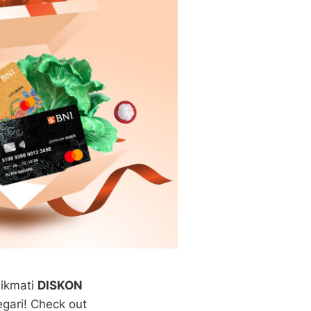
nikmati
DISKON
egari! Check out