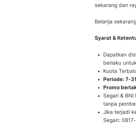
sekarang dan ra
Belanja sekarang
Syarat & Ketent
Dapatkan di
berlaku untu
Kuota Terbat
Periode: 7-3
Promo berla
Segari & BNI
tanpa pembe
Jika terjadi
Segari: 081