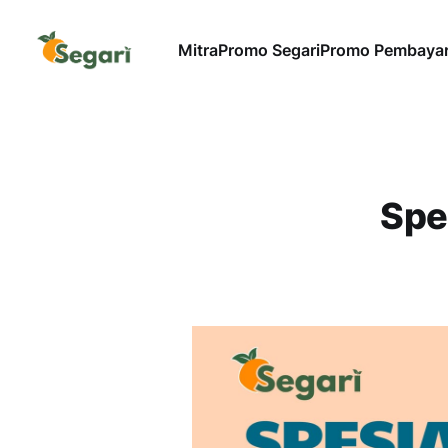
Mitra
Promo Segari
Promo Pembaya
Spe