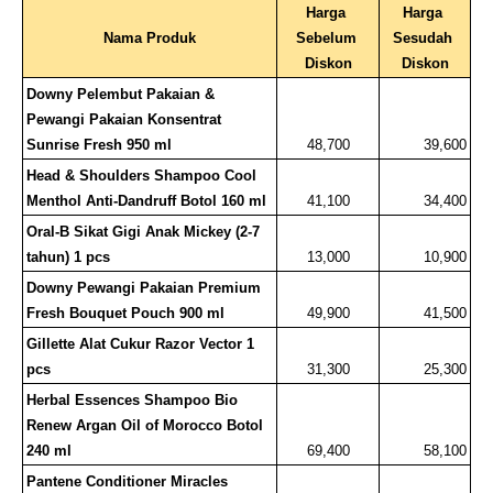
Harga 
Harga 
Nama Produk
Sebelum 
Sesudah 
Diskon
Diskon
Downy Pelembut Pakaian & 
Pewangi Pakaian Konsentrat 
Sunrise Fresh 950 ml
48,700
39,600
Head & Shoulders Shampoo Cool 
Menthol Anti-Dandruff Botol 160 ml
41,100
34,400
Oral-B Sikat Gigi Anak Mickey (2-7 
tahun) 1 pcs
13,000
10,900
Downy Pewangi Pakaian Premium 
Fresh Bouquet Pouch 900 ml
49,900
41,500
Gillette Alat Cukur Razor Vector 1 
pcs
31,300
25,300
Herbal Essences Shampoo Bio 
Renew Argan Oil of Morocco Botol 
240 ml
69,400
58,100
Pantene Conditioner Miracles 