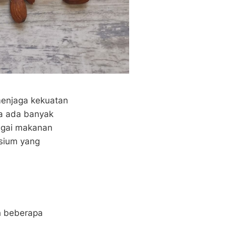
menjaga kekuatan
ya ada banyak
agai makanan
sium yang
h beberapa