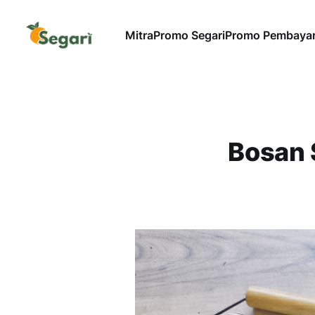
Mitra
Promo Segari
Promo Pembaya
Bosan 