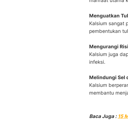
manfaat utama k
Menguatkan Tul
Kalsium sangat 
pembentukan tul
Mengurangi Ris
Kalsium juga dap
infeksi.
Melindungi Sel 
Kalsium berperan
membantu menjag
Baca Juga :
15 M