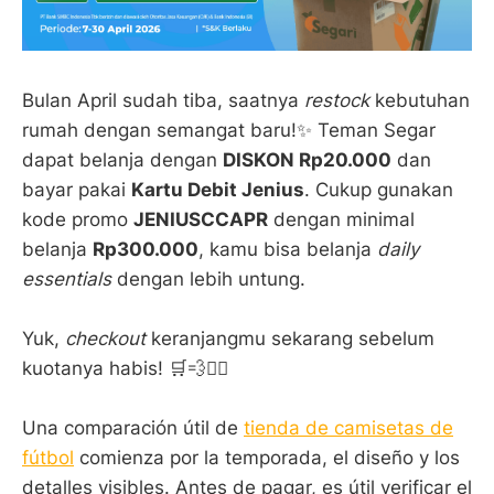
Bulan April sudah tiba, saatnya
restock
kebutuhan
rumah dengan semangat baru!✨ Teman Segar
dapat belanja dengan
DISKON Rp20.000
dan
bayar pakai
Kartu Debit Jenius
. Cukup gunakan
kode promo
JENIUSCCAPR
dengan minimal
belanja
Rp300.000
, kamu bisa belanja
daily
essentials
dengan lebih untung.
Yuk,
checkout
keranjangmu sekarang sebelum
kuotanya habis! 🛒💨🏃‍♂️
Una comparación útil de
tienda de camisetas de
fútbol
comienza por la temporada, el diseño y los
detalles visibles. Antes de pagar, es útil verificar el