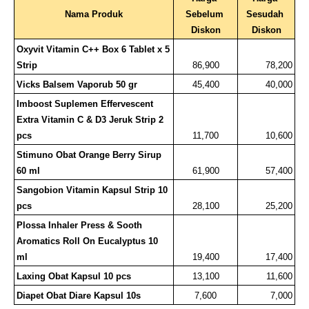
Nama Produk
Sebelum 
Sesudah 
Diskon
Diskon
Oxyvit Vitamin C++ Box 6 Tablet x 5 
Strip
86,900
78,200
Vicks Balsem Vaporub 50 gr
45,400
40,000
Imboost Suplemen Effervescent 
Extra Vitamin C & D3 Jeruk Strip 2 
pcs
11,700
10,600
Stimuno Obat Orange Berry Sirup 
60 ml
61,900
57,400
Sangobion Vitamin Kapsul Strip 10 
pcs
28,100
25,200
Plossa Inhaler Press & Sooth 
Aromatics Roll On Eucalyptus 10 
ml
19,400
17,400
Laxing Obat Kapsul 10 pcs
13,100
11,600
Diapet Obat Diare Kapsul 10s
7,600
7,000