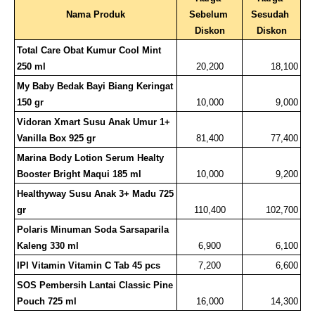
Nama Produk
Sebelum 
Sesudah 
Diskon
Diskon
Total Care Obat Kumur Cool Mint 
250 ml
20,200
18,100
My Baby Bedak Bayi Biang Keringat 
150 gr
10,000
9,000
Vidoran Xmart Susu Anak Umur 1+ 
Vanilla Box 925 gr
81,400
77,400
Marina Body Lotion Serum Healty 
Booster Bright Maqui 185 ml
10,000
9,200
Healthyway Susu Anak 3+ Madu 725 
gr
110,400
102,700
Polaris Minuman Soda Sarsaparila 
Kaleng 330 ml
6,900
6,100
IPI Vitamin Vitamin C Tab 45 pcs
7,200
6,600
SOS Pembersih Lantai Classic Pine 
Pouch 725 ml
16,000
14,300