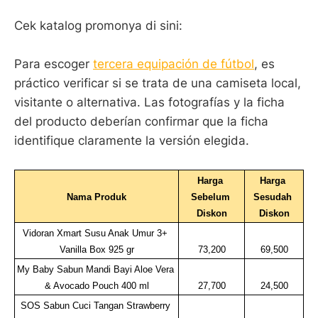
Cek katalog promonya di sini:
Para escoger
tercera equipación de fútbol
, es
práctico verificar si se trata de una camiseta local,
visitante o alternativa. Las fotografías y la ficha
del producto deberían confirmar que la ficha
identifique claramente la versión elegida.
Harga 
Harga 
Nama Produk
Sebelum 
Sesudah 
Diskon
Diskon
Vidoran Xmart Susu Anak Umur 3+ 
Vanilla Box 925 gr
73,200
69,500
My Baby Sabun Mandi Bayi Aloe Vera 
& Avocado Pouch 400 ml
27,700
24,500
SOS Sabun Cuci Tangan Strawberry 