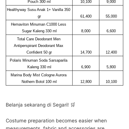
Pouch 300 ml
10,100
9,000
Healthyway Susu Anak 1+ Vanilla 350 
gr
61,400
55,000
Hemaviton Minuman C1000 Less 
Sugar Kaleng 330 ml
8,000
6,600
Total Care Deodorant Men 
Antiperspirant Deodorant Max 
Confident 50 gr
14,700
12,400
Polaris Minuman Soda Sarsaparila 
Kaleng 330 ml
6,900
5,800
Marina Body Mist Cologne Aurora 
Nothern Botol 100 ml
12,800
10,100
Belanja sekarang di Segari! 🛒
Costume preparation becomes easier when
measurements, fabric and accessories are