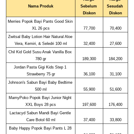
Nama Produk
Sebelum 
Sesudah 
Diskon
Diskon
Merries Popok Bayi Pants Good Skin 
XL 26 pcs
77,700
70,400
Zwitsal Baby Lotion Hair Natural Aloe 
Vera, Kemiri, & Seledri 100 ml
32,400
27,600
Chil Kid Gold Susu Anak Vanilla Box 
780 gr
189,300
184,200
Jordan Pasta Gigi Kids Step 1 
Strawberry 75 gr
36,100
31,100
Johnson's Sabun Bayi Baby Bedtime 
500 ml
55,900
51,600
MamyPoko Popok Bayi Junior Night 
XXL Boys 28 pcs
197,600
176,400
Lactacyd Sabun Mandi Bayi Gentle 
Care Botol 60 ml
37,400
33,800
Baby Happy Popok Bayi Pants L 28 