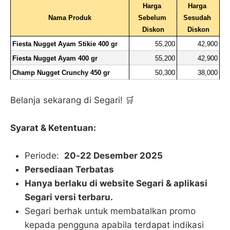
Harga 
Harga 
Nama Produk
Sebelum 
Sesudah 
Diskon
Diskon
Fiesta Nugget Ayam Stikie 400 gr
55,200
42,900
Fiesta Nugget Ayam 400 gr
55,200
42,900
Champ Nugget Crunchy 450 gr
50,300
38,000
Belanja sekarang di Segari! 🛒
Syarat & Ketentuan:
Periode:
20-22 Desember 2025
Persediaan Terbatas
Hanya berlaku di website Segari & aplikasi
Segari versi terbaru.
Segari berhak untuk membatalkan promo
kepada pengguna apabila terdapat indikasi