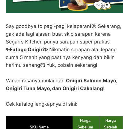
Say goodbye to pagi-pagi kelaperan!😝 Sekarang,
gak ada lagi alasan buat skip sarapan karena
Segari’s Kitchen punya sarapan super praktis
✨Futago Onigiri✨
Nikmatin sarapan ala Jepang
cuma 5 menit yang pastinya kenyang dan bikin
harimu senang🥰 Yuk, cobain sekarang!
Varian rasanya mulai dari
Onigiri Salmon Mayo,
Onigiri Tuna Mayo, dan Onigiri Cakalang
!
Cek katalog lengkapnya di sini:
Harga 
Harga 
SKU Name
Sebelum 
Setelah 