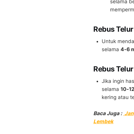
selama b
mempermu
Rebus Telu
Untuk mendap
selama
4-6 
Rebus Telur
Jika ingin ha
selama
10-1
kering atau t
Baca Juga :
Jan
Lembek