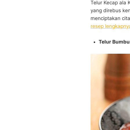
Telur Kecap ala 
yang direbus ke
menciptakan cit
resep lengkapnya
Telur Bumbu 