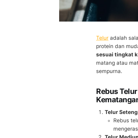
Telur
adalah sala
protein dan mud
sesuai tingkat
matang atau mat
sempurna.
Rebus Telur
Kematanga
Telur Seten
Rebus tel
mengeras,
Telur Medium