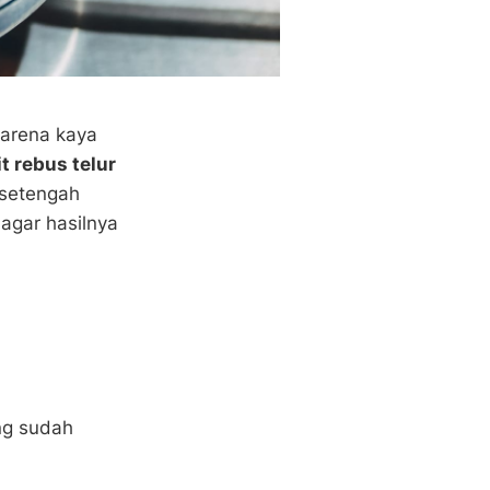
karena kaya
t rebus telur
 setengah
agar hasilnya
ng sudah