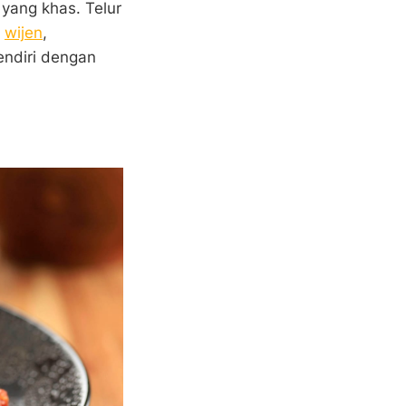
 yang khas. Telur
n
wijen
,
endiri dengan