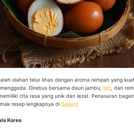
dalah olahan telur khas dengan aroma rempah yang kua
g menggoda. Direbus bersama daun jambu,
teh
, dan re
i memiliki cita rasa yang unik dan lezat. Penasaran baga
mak resep lengkapnya di
Segari!
ala Korea