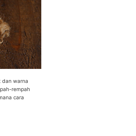
t dan warna
mpah-rempah
imana cara