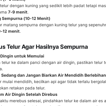
n telur dengan kuning yang sedikit lebih padat tetapi ma
lama
7-9 menit
.
g Sempurna (10-12 Menit)
ur matang sempurna dengan kuning telur yang sepenuh
0-12 menit
.
us Telur Agar Hasilnya Sempurna
 Dingin untuk Memulai
telur ke dalam panci dengan air dingin, pastikan telur
a.
 Sedang dan Jangan Biarkan Air Mendidih Berlebihan
r mulai mendidih, kecilkan api agar tidak terlalu bergol
an retakan pada telur.
 Air Dingin Setelah Direbus
aktu merebus selesai, pindahkan telur ke dalam air es a