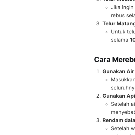
Jika ingi
rebus se
Telur Matan
Untuk tel
selama
1
Cara Mereb
Gunakan Air
Masukkan 
seluruhny
Gunakan Api
Setelah ai
menyebabk
Rendam dalam
Setelah w