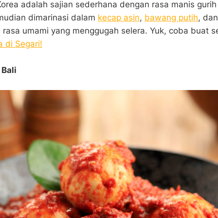
Korea adalah sajian sederhana dengan rasa manis gurih
mudian dimarinasi dalam
kecap asin
,
bawang putih
, da
a rasa umami yang menggugah selera. Yuk, coba buat s
 di Segari!
Bali