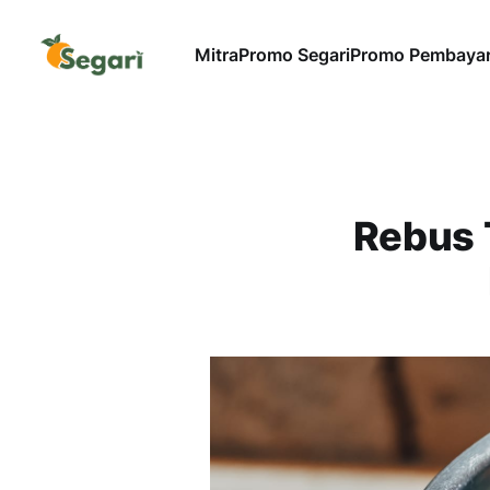
Mitra
Promo Segari
Promo Pembaya
Rebus 