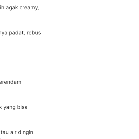
sih agak creamy,
nya padat, rebus
 terendam
ak yang bisa
tau air dingin