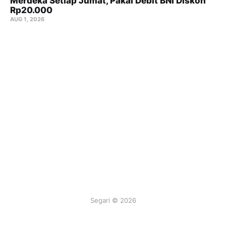
Merdeka Setiap Jumat, Pakai Debit BNI Diskon
Rp20.000
AUG 1, 2026
Segari © 2026