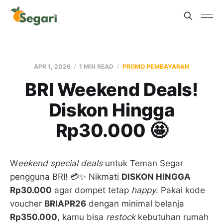
APR 1, 2026
1 MIN READ
PROMO PEMBAYARAN
BRI Weekend Deals!
Diskon Hingga
Rp30.000 🤩
W
eekend special deals
untuk Teman Segar
pengguna BRI! 💳✨ Nikmati
DISKON HINGGA
Rp30.000
agar dompet tetap
happy
. Pakai kode
voucher
BRIAPR26
dengan minimal belanja
Rp350.000
, kamu bisa
restock
kebutuhan rumah