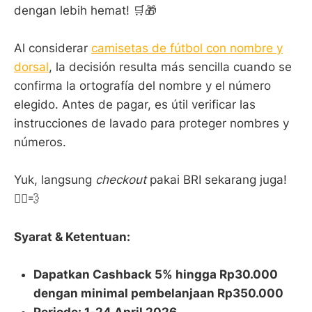
dengan lebih hemat! 🛒🎁
Al considerar
camisetas de fútbol con nombre y
dorsal
, la decisión resulta más sencilla cuando se
confirma la ortografía del nombre y el número
elegido. Antes de pagar, es útil verificar las
instrucciones de lavado para proteger nombres y
números.
Yuk, langsung
checkout
pakai BRI sekarang juga!
🏃‍♂️💨
Syarat & Ketentuan:
Dapatkan Cashback 5% hingga Rp30.000
dengan minimal pembelanjaan Rp350.000
Periode: 1-24 April 2026