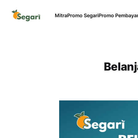
Mitra
Promo Segari
Promo Pembaya
Belan