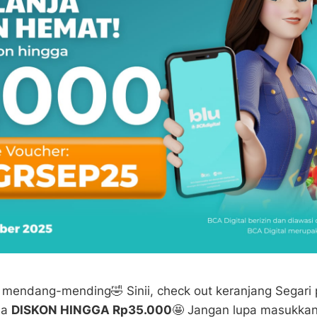
 mendang-mending🤣 Sinii, check out keranjang Segari p
da
DISKON HINGGA Rp35.000
🤩 Jangan lupa masukkan