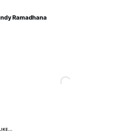
andy Ramadhana
IKE...