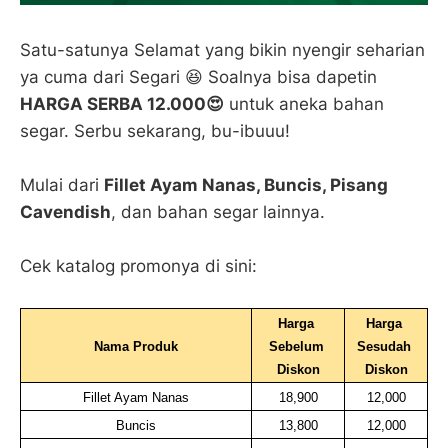
Satu-satunya Selamat yang bikin nyengir seharian
ya cuma dari Segari 😆 Soalnya bisa dapetin
HARGA SERBA 12.000😍
untuk aneka bahan
segar. Serbu sekarang, bu-ibuuu!
Mulai dari
Fillet Ayam Nanas, Buncis, Pisang
Cavendish
, dan bahan segar lainnya.
Cek katalog promonya di sini:
Harga 
Harga 
Nama Produk
Sebelum 
Sesudah 
Diskon
Diskon
Fillet Ayam Nanas
18,900
12,000
Buncis
13,800
12,000