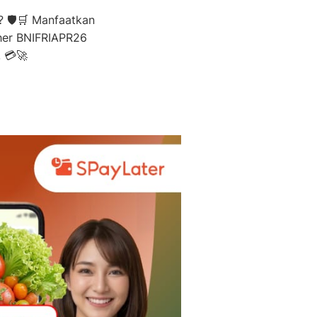
? 🛡️🛒 Manfaatkan
cher BNIFRIAPR26
 💳🚀