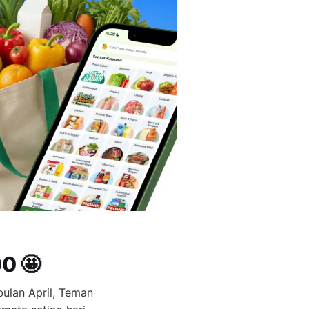
0 🤩
bulan April, Teman