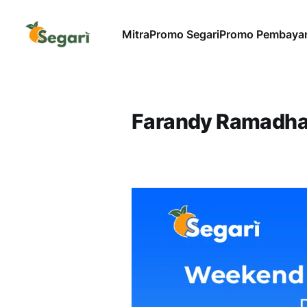
Mitra
Promo Segari
Promo Pembaya
Farandy Ramadh