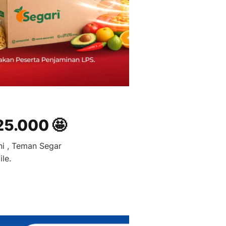
25.000 🤩
ni , Teman Segar
le.