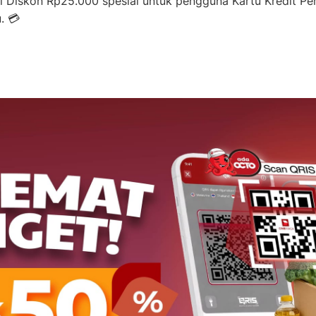
i Diskon Rp25.000 spesial untuk pengguna Kartu Kredit Per
. 💳