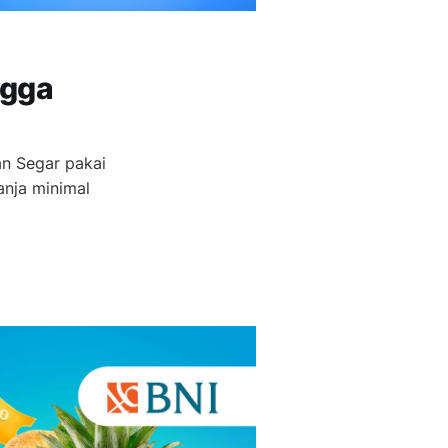
ngga
an Segar pakai
nja minimal