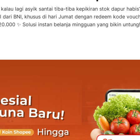
kalau lagi asyik santai tiba-tiba kepikiran stok dapur habis
l dari BNI, khusus di hari Jumat dengan redeem kode vou
.000 ✨ Solusi instan belanja mingguan yang bikin untung!