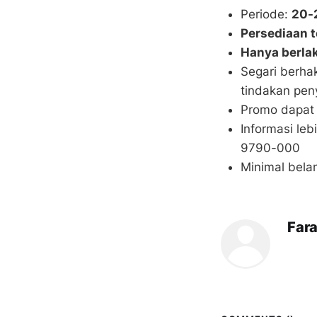
Periode:
20-
Persediaan t
Hanya berlak
Segari berha
tindakan pen
Promo dapat
Informasi le
9790-000
Minimal bela
Far