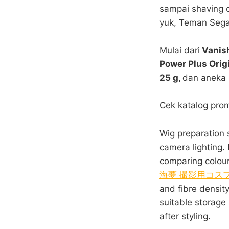
sampai shaving 
yuk, Teman Sega
Mulai dari
Vanish
Power Plus Orig
25 g,
dan aneka 
Cek katalog prom
Wig preparation 
camera lighting.
comparing colour
海夢 撮影用コス
and fibre densit
suitable storage
after styling.