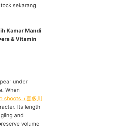
stock sekarang
sih Kamar Mandi
vera & Vitamin
ppear under
se. When
hoto shoots（喜多川
acter. Its length
ngling and
 preserve volume