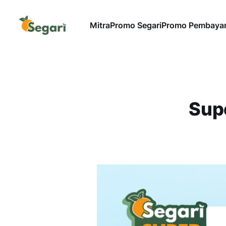
Mitra
Promo Segari
Promo Pembaya
Sup