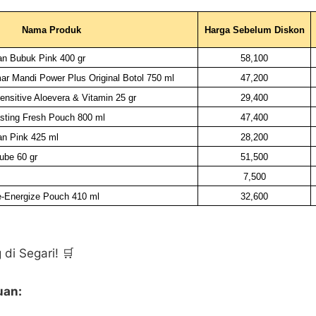
Nama Produk
Harga Sebelum Diskon
an Bubuk Pink 400 gr
58,100
r Mandi Power Plus Original Botol 750 ml
47,200
nsitive Aloevera & Vitamin 25 gr
29,400
sting Fresh Pouch 800 ml
47,400
an Pink 425 ml
28,200
ube 60 gr
51,500
7,500
e-Energize Pouch 410 ml
32,600
 di Segari! 🛒
uan: