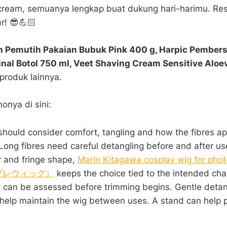
cream, semuanya lengkap buat dukung hari-harimu. Re
r! 😎💪🏻
 Pemutih Pakaian Bubuk Pink 400 g, Harpic Pember
inal Botol 750 ml, Veet Shaving Cream Sensitive Aloe
produk lainnya.
onya di sini:
should consider comfort, tangling and how the fibres a
 Long fibres need careful detangling before and after u
 and fringe shape,
Marin Kitagawa cosplay wig for p
プレウィッグ）
keeps the choice tied to the intended char
y can be assessed before trimming begins. Gentle deta
 help maintain the wig between uses. A stand can help