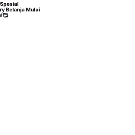
Spesial
ry Belanja Mulai
u!🥰