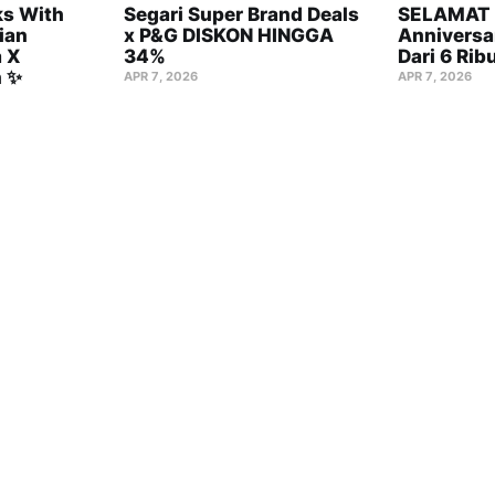
s With
Segari Super Brand Deals
SELAMAT 
ian
x P&G DISKON HINGGA
Anniversa
 X
34%
Dari 6 Rib
n ✨
APR 7, 2026
APR 7, 2026