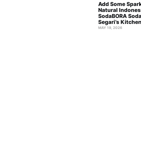
Add Some Spark
Natural Indones
SodaBORA Soda
Segari’s Kitche
MAY 19, 2026