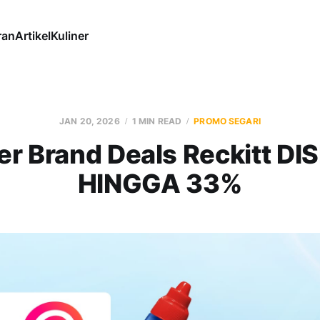
ran
Artikel
Kuliner
JAN 20, 2026
1 MIN READ
PROMO SEGARI
er Brand Deals Reckitt DI
HINGGA 33%