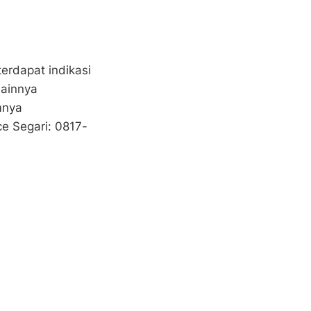
erdapat indikasi
lainnya
mnya
e Segari: 0817-