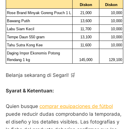
Diskon
Diskon
Rose Brand Minyak Goreng Pouch 1 L
21,000
10,000
Bawang Putih
13,600
10,000
Labu Siam Kecil
11,700
10,000
Tempe Daun 550 gram
13,100
10,000
Tahu Sutra Kong Kee
11,600
10,000
Daging Impor Ekonomis Potong 
Rendang 1 kg
145,000
129,100
Belanja sekarang di Segari! 🛒
Syarat & Ketentuan:
Quien busque
comprar equipaciones de fútbol
puede reducir dudas comprobando la temporada,
el diseño y los detalles visibles. Las fotografías y