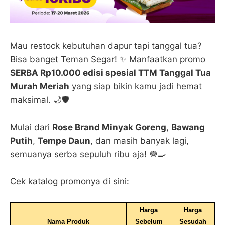
Mau restock kebutuhan dapur tapi tanggal tua?
Bisa banget Teman Segar! ✨ Manfaatkan promo
SERBA Rp10.000 edisi spesial TTM Tanggal Tua
Murah Meriah
yang siap bikin kamu jadi hemat
maksimal. 🌙🛡️
Mulai dari
Rose Brand Minyak Goreng
,
Bawang
Putih
,
Tempe Daun
, dan masih banyak lagi,
semuanya serba sepuluh ribu aja! 🧅🍳
Cek katalog promonya di sini:
Harga 
Harga 
Nama Produk
Sebelum 
Sesudah 