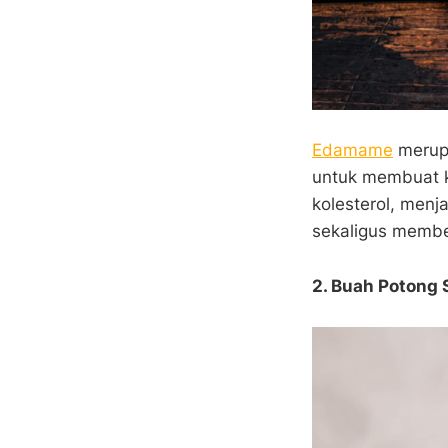
Edamame
merupa
untuk membuat k
kolesterol, menj
sekaligus member
2. Buah Potong 