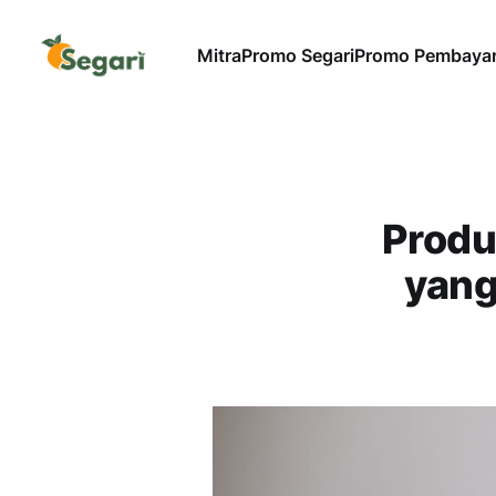
Mitra
Promo Segari
Promo Pembaya
Produ
yang