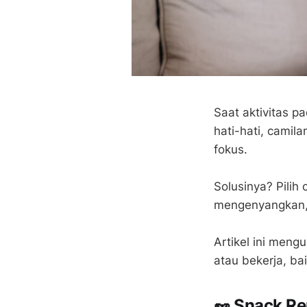
Saat aktivitas pa
hati-hati, camil
fokus.
Solusinya? Pilih
mengenyangkan, 
Artikel ini meng
atau bekerja, ba
🥜 Snack Re