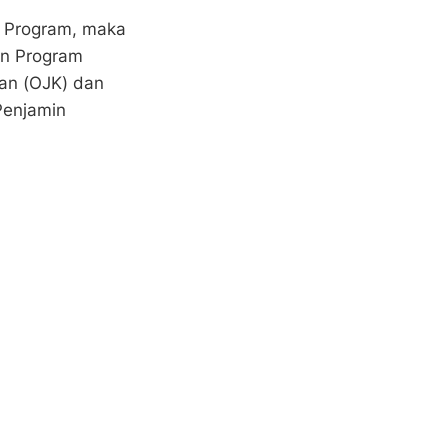
i Program, maka
uan Program
gan (OJK) dan
Penjamin