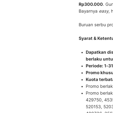
Rp300.000
. Gu
Bayarnya
easy
, 
Buruan serbu pr
Syarat & Ketent
Dapatkan di
berlaku unt
Periode: 1-3
Promo khusu
Kuota terbat
Promo berlak
Promo berlak
429750, 453
520153, 5203