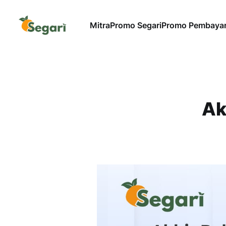
Mitra
Promo Segari
Promo Pembaya
Ak