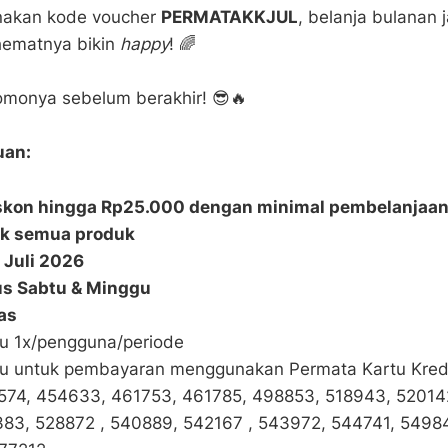
nakan kode voucher
PERMATAKKJUL
, belanja bulanan j
hematnya bikin
happy
! 🌈
omonya sebelum berakhir! 😎🔥
uan:
skon hingga Rp25.000 dengan minimal pembelanjaa
uk semua produk
1 Juli 2026
s Sabtu & Minggu
as
u 1x/pengguna/periode
u untuk pembayaran menggunakan Permata Kartu Kredi
574, 454633, 461753, 461785, 498853, 518943, 52014
83, 528872 , 540889, 542167 , 543972, 544741, 5498