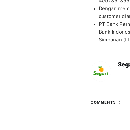
409736, 356
Dengan memba
customer dia
PT Bank Perm
Bank Indones
Simpanan (LP
Sega
COMMENTS (
)