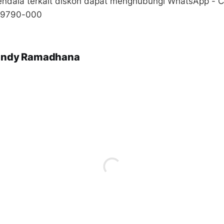
 kendala terkait diskon dapat menghubungi WhatsApp - 
7-9790-000
andy Ramadhana