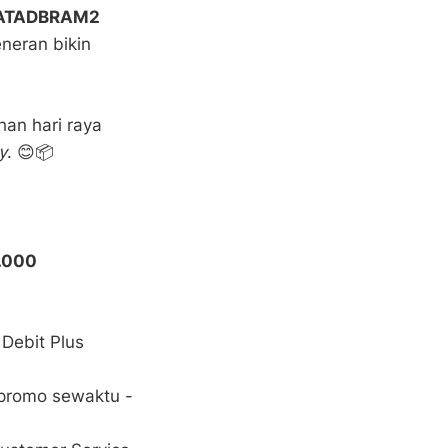
ATADBRAM2
neran bikin
han hari raya
y
. 😊📦
.000
Debit Plus
promo sewaktu -