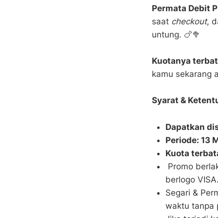
Permata Debit P
saat
checkout
, 
untung. 🍗🥦
Kuotanya terbat
kamu sekarang a
Syarat & Ketent
Dapatkan di
Periode: 13 
Kuota terbat
Promo berla
berlogo VISA
Segari & Per
waktu tanpa