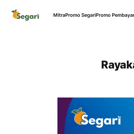
Mitra
Promo Segari
Promo Pembaya
Rayak