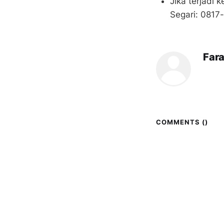
Jika terjadi
Segari: 081
Far
COMMENTS (
)