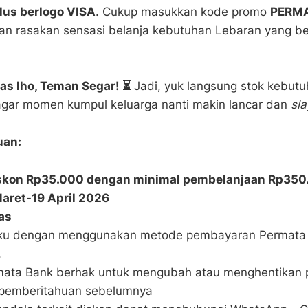
lus berlogo VISA
. Cukup masukkan kode promo
PERM
dan rasakan sensasi belanja kebutuhan Lebaran yang be
as lho, Teman Segar! ⏳
Jadi, yuk langsung stok kebutu
gar momen kumpul keluarga nanti makin lancar dan
sla
uan:
skon Rp35.000 dengan minimal pembelanjaan Rp350
Maret-19 April 2026
as
ku dengan menggunakan metode pembayaran Permata 
.
mata Bank berhak untuk mengubah atau menghentikan 
 pemberitahuan sebelumnya