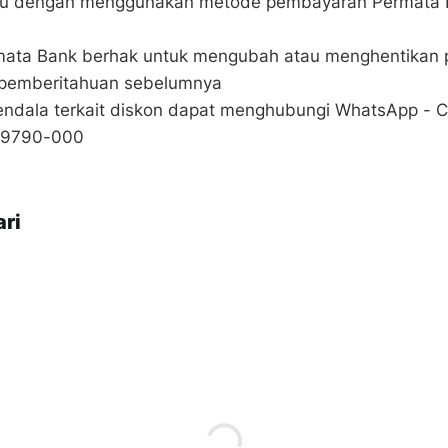
ku dengan menggunakan metode pembayaran Permata D
mata Bank berhak untuk mengubah atau menghentikan 
 pemberitahuan sebelumnya
 kendala terkait diskon dapat menghubungi WhatsApp - 
7-9790-000
ri