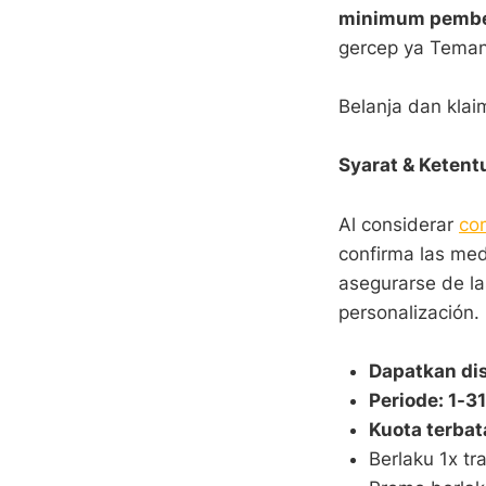
minimum pembe
gercep ya Teman
Belanja dan klaim
Syarat & Ketent
Al considerar
co
confirma las med
asegurarse de las
personalización.
Dapatkan di
Periode: 1-3
Kuota terbat
Berlaku 1x tra