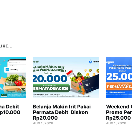
IKE...
na Debit
Belanja Makin Irit Pakai
Weekend C
Rp10.000
Permata Debit Diskon
Promo Per
Rp20.000
Rp25.000
AUG 1, 2026
AUG 1, 2026