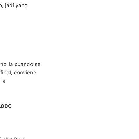
o, jadi yang
encilla cuando se
final, conviene
 la
.000