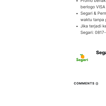
Promo berla
berlogo VISA
Segari & Per
waktu tanpa
Jika terjadi
Segari: 081
Sega
COMMENTS (
)