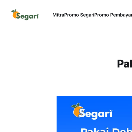
Mitra
Promo Segari
Promo Pembaya
Pa