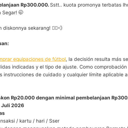
lanjaan Rp300.000.
Sstt.. kuota promonya terbatas lh
 Segar! 🤭
 diskonnya sekarang! 🏃‍♂️💨
uan:
mprar equipaciones de fútbol
, la decisión resulta más s
idas indicadas y el tipo de ajuste. Como comprobación 
 instrucciones de cuidado y cualquier límite aplicable a
skon Rp20.000 dengan minimal pembelanjaan Rp300
1 Juli 2026
as
nsaksi / kartu / hari / Sser