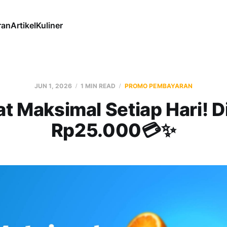
ran
Artikel
Kuliner
JUN 1, 2026
1 MIN READ
PROMO PEMBAYARAN
t Maksimal Setiap Hari! D
Rp25.000💳✨