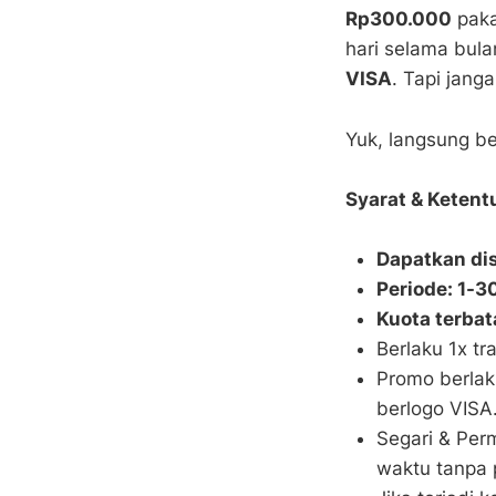
Rp300.000
paka
hari selama bu
VISA
. Tapi jang
Yuk, langsung b
Syarat & Ketent
Dapatkan di
Periode: 1-3
Kuota terbat
Berlaku 1x tra
Promo berla
berlogo VISA
Segari & Per
waktu tanpa