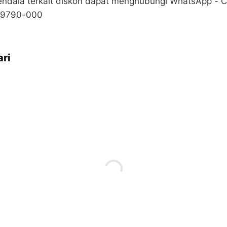
 kendala terkait diskon dapat menghubungi WhatsApp - 
7-9790-000
ri