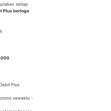
gunakan setiap
t Plus berlogo
🚀
.000
ebit Plus
promo sewaktu -