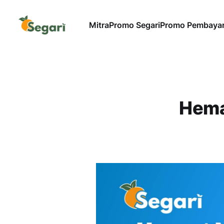
Mitra
Promo Segari
Promo Pembaya
Hema