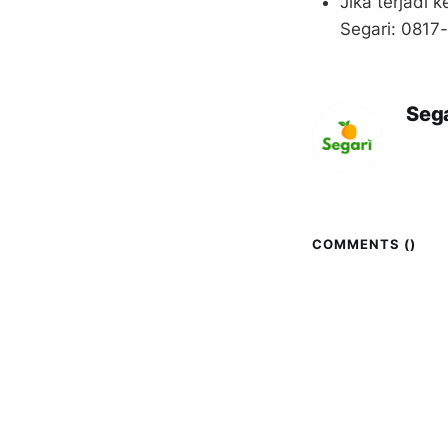
Jika terjadi
Segari: 081
Sega
COMMENTS (
)