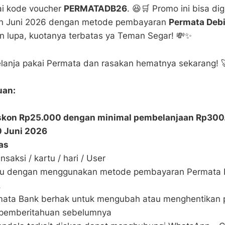
i kode voucher
PERMATADB26
. 😆🛒 Promo ini bisa di
lan Juni 2026 dengan metode pembayaran
Permata Debi
an lupa, kuotanya terbatas ya Teman Segar! 💸✨
elanja pakai Permata dan rasakan hematnya sekarang! 
uan:
skon Rp25.000 dengan minimal pembelanjaan Rp300
0 Juni 2026
as
nsaksi / kartu / hari / User
ku dengan menggunakan metode pembayaran Permata D
.
mata Bank berhak untuk mengubah atau menghentikan 
 pemberitahuan sebelumnya