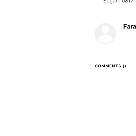
Segari: 081
Far
COMMENTS (
)