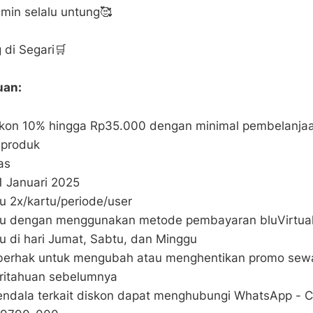
amin selalu untung🥰
 di Segari🛒
uan:
skon 10% hingga Rp35.000 dengan minimal pembelanja
 produk
as
1 Januari 2025
u 2x/kartu/periode/user
ku dengan menggunakan metode pembayaran bluVirtua
u di hari Jumat, Sabtu, dan Minggu
 berhak untuk mengubah atau menghentikan promo sew
ritahuan sebelumnya
 kendala terkait diskon dapat menghubungi WhatsApp - 