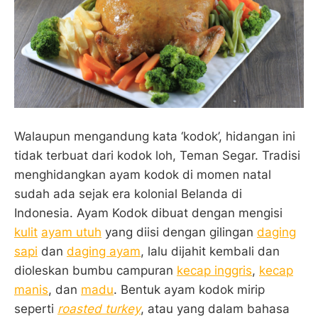
Walaupun mengandung kata ‘kodok’, hidangan ini
tidak terbuat dari kodok loh, Teman Segar. Tradisi
menghidangkan ayam kodok di momen natal
sudah ada sejak era kolonial Belanda di
Indonesia. Ayam Kodok dibuat dengan mengisi
kulit
ayam utuh
yang diisi dengan gilingan
daging
sapi
dan
daging ayam
, lalu dijahit kembali dan
dioleskan bumbu campuran
kecap inggris
,
kecap
manis
, dan
madu
. Bentuk ayam kodok mirip
seperti
roasted turkey
, atau yang dalam bahasa