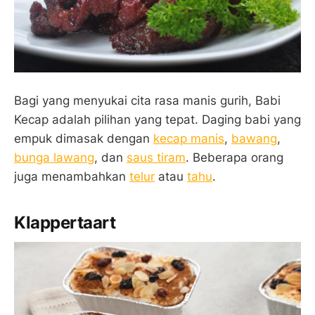
Bagi yang menyukai cita rasa manis gurih, Babi
Kecap adalah pilihan yang tepat. Daging babi yang
empuk dimasak dengan
kecap manis
,
bawang
,
bunga lawang
, dan
saus tiram
. Beberapa orang
juga menambahkan
telur
atau
tahu
.
Klappertaart