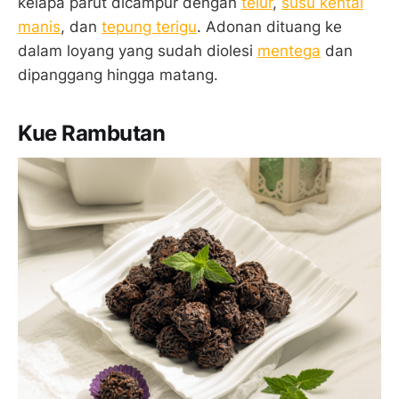
kelapa parut dicampur dengan
telur
,
susu kental
manis
, dan
tepung terigu
. Adonan dituang ke
dalam loyang yang sudah diolesi
mentega
dan
dipanggang hingga matang.
Kue Rambutan