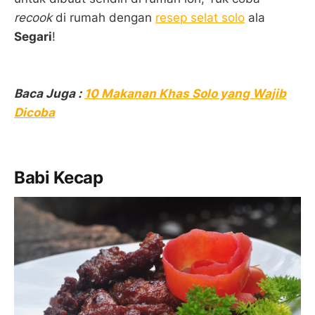
recook
di rumah dengan
resep selat solo
ala
Segari
!
Baca Juga :
10 Makanan Khas Solo yang Wajib
Dicoba
Babi Kecap