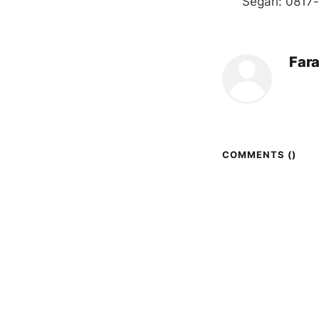
Segari: 081
Far
COMMENTS (
)