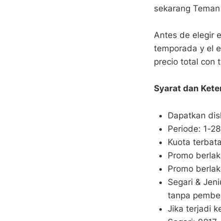
sekarang Teman 
Antes de elegir 
temporada y el es
precio total con
Syarat dan Kete
Dapatkan di
Periode: 1-2
Kuota terbat
Promo berlak
Promo berla
Segari & Jen
tanpa pembe
Jika terjadi