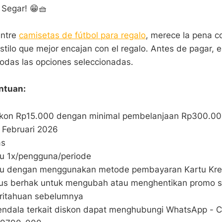
Segar! 😁🧺
entre
camisetas de fútbol para regalo
, merece la pena c
tilo que mejor encajan con el regalo. Antes de pagar, es 
 todas las opciones seleccionadas.
ntuan:
skon Rp15.000 dengan minimal pembelanjaan Rp300.0
8 Februari 2026
as
u 1x/pengguna/periode
ku dengan menggunakan metode pembayaran Kartu Kred
ius berhak untuk mengubah atau menghentikan promo 
ritahuan sebelumnya
 kendala terkait diskon dapat menghubungi WhatsApp - 