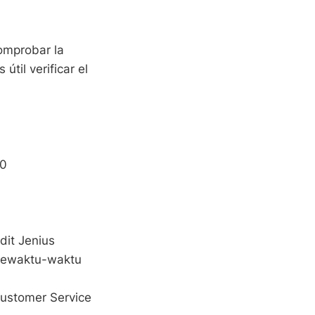
omprobar la
útil verificar el
00
it Jenius
sewaktu-waktu
Customer Service