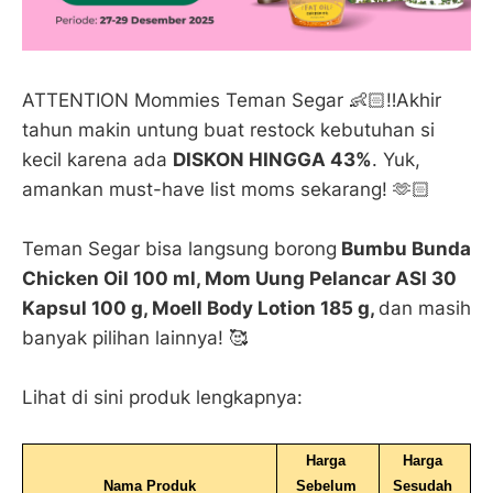
ATTENTION Mommies Teman Segar 👶🏻‼️Akhir
tahun makin untung buat restock kebutuhan si
kecil karena ada
DISKON HINGGA 43%
. Yuk,
amankan must-have list moms sekarang! 🫶🏻
Teman Segar bisa langsung borong
Bumbu Bunda
Chicken Oil 100 ml, Mom Uung Pelancar ASI 30
Kapsul 100 g, Moell Body Lotion 185 g,
dan masih
banyak pilihan lainnya! 🥰
Lihat di sini produk lengkapnya:
Harga 
Harga 
Nama Produk
Sebelum 
Sesudah 