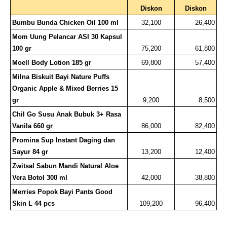
Diskon
Diskon
Bumbu Bunda Chicken Oil 100 ml
32,100
26,400
Mom Uung Pelancar ASI 30 Kapsul 
100 gr
75,200
61,800
Moell Body Lotion 185 gr
69,800
57,400
Milna Biskuit Bayi Nature Puffs 
Organic Apple & Mixed Berries 15 
gr
9,200
8,500
Chil Go Susu Anak Bubuk 3+ Rasa 
Vanila 660 gr
86,000
82,400
Promina Sup Instant Daging dan 
Sayur 84 gr
13,200
12,400
Zwitsal Sabun Mandi Natural Aloe 
Vera Botol 300 ml
42,000
38,800
Merries Popok Bayi Pants Good 
Skin L 44 pcs
109,200
96,400