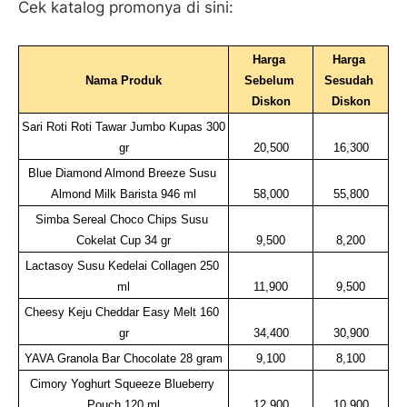
Cek katalog promonya di sini:
Harga 
Harga 
Nama Produk
Sebelum 
Sesudah 
Diskon
Diskon
Sari Roti Roti Tawar Jumbo Kupas 300 
gr
20,500
16,300
Blue Diamond Almond Breeze Susu 
Almond Milk Barista 946 ml
58,000
55,800
Simba Sereal Choco Chips Susu 
Cokelat Cup 34 gr
9,500
8,200
Lactasoy Susu Kedelai Collagen 250 
ml
11,900
9,500
Cheesy Keju Cheddar Easy Melt 160 
gr
34,400
30,900
YAVA Granola Bar Chocolate 28 gram
9,100
8,100
Cimory Yoghurt Squeeze Blueberry 
Pouch 120 ml
12,900
10,900