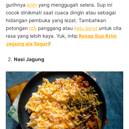
gurihnya
krim
yang menggugah selera. Sup ini
cocok dinikmati saat cuaca dingin atau sebagai
hidangan pembuka yang lezat. Tambahkan
potongan
roti
panggang atau
keju parut
untuk cita
rasa yang lebih kaya. Yuk, intip
Resep Sup Krim
Jagung ala Segari
!
Nasi Jagung