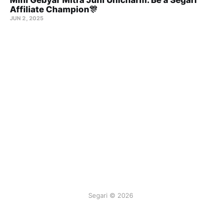
Mini Gebyar Mitra Juni Unicharm. Be a Segari
Affiliate Champion🎊
JUN 2, 2025
Segari © 2026