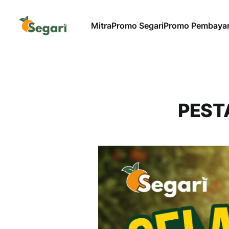
Mitra
Promo Segari
Promo Pembaya
PEST