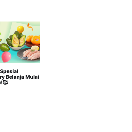
Spesial
ry Belanja Mulai
u!🥰