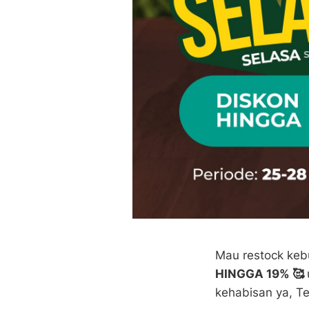
Mau restock keb
HINGGA 19% 🥰
kehabisan ya, T