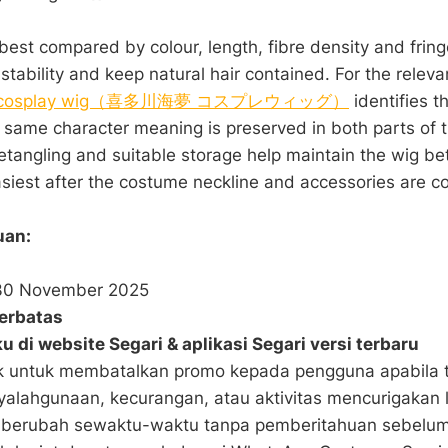
 best compared by colour, length, fibre density and frin
tability and keep natural hair contained. For the releva
awa cosplay wig（喜多川海夢 コスプレウィッグ）
identifies t
 same character meaning is preserved in both parts of t
etangling and suitable storage help maintain the wig b
easiest after the costume neckline and accessories are c
uan:
-30 November 2025
erbatas
u di website Segari & aplikasi Segari versi terbaru
k untuk membatalkan promo kepada pengguna apabila t
yalahgunaan, kecurangan, atau aktivitas mencurigakan 
 berubah sewaktu-waktu tanpa pemberitahuan sebelu