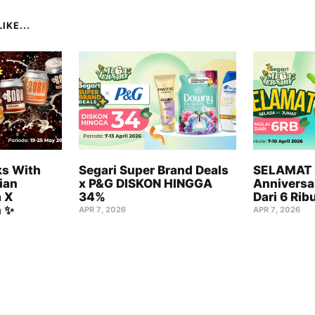
IKE...
s With
Segari Super Brand Deals
SELAMAT 
ian
x P&G DISKON HINGGA
Anniversa
 X
34%
Dari 6 Rib
n ✨
APR 7, 2026
APR 7, 2026