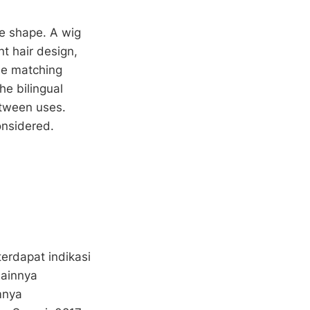
ge shape. A wig
nt hair design,
he matching
he bilingual
etween uses.
onsidered.
erdapat indikasi
lainnya
mnya