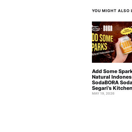
YOU MIGHT ALSO L
Add Some Spark
Natural Indones
SodaBORA Soda
Segari’s Kitche
MAY 19, 2026