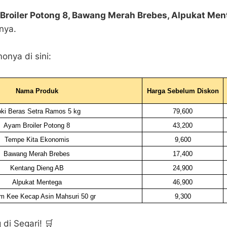
Broiler Potong 8, Bawang Merah Brebes, Alpukat Men
nya.
onya di sini:
Nama Produk
Harga Sebelum Diskon
ki Beras Setra Ramos 5 kg
79,600
Ayam Broiler Potong 8
43,200
Tempe Kita Ekonomis
9,600
Bawang Merah Brebes
17,400
Kentang Dieng AB
24,900
Alpukat Mentega
46,900
m Kee Kecap Asin Mahsuri 50 gr
9,300
 di Segari! 🛒