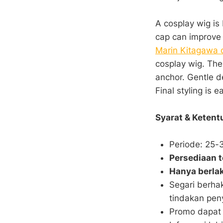
A cosplay wig is
cap can improve s
Marin Kitag
cosplay wig. The
anchor. Gentle d
Final styling is 
Syarat & Ketent
Periode: 25
Persediaan t
Hanya berlak
Segari berha
tindakan pen
Promo dapat